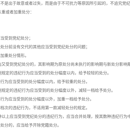
但不是出于故意或者过失，而是由于不可抗力等原因所引起的，不追究党
从重或者加重处分：
；
应当受到党纪处分；
受处分前没有交代的其他应当受到党纪处分的问题；
者加重处分情形。
内又受到党纪处分的，其影响期为原处分尚未执行的影响期与新处分影响
例规定的违纪行为应当受到的处分幅度以内，给予较轻的处分。
纪行为应当受到的处分幅度以内，给予较重的处分。
例规定的违纪行为应当受到的处分幅度以外，减轻一档给予处分。
纪行为应当受到的处分幅度以外，加重一档给予处分。
个档次的违纪行为，不适用第一款减轻处分的规定。
种以上应当受到党纪处分的违纪行为，应当合并处理，按其数种违纪行为
籍处分的，应当给予开除党籍处分。