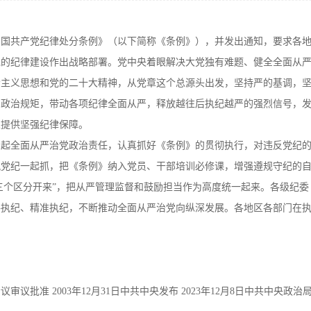
中国共产党纪律处分条例》（以下简称《条例》），并发出通知，要求各
党的纪律建设作出战略部署。党中央着眼解决大党独有难题、健全全面从
会主义思想和党的二十大精神，从党章这个总源头出发，坚持严的基调，
和政治规矩，带动各项纪律全面从严，释放越往后执纪越严的强烈信号，
业提供坚强纪律保障。
负起全面从严治党政治责任，认真抓好《条例》的贯彻执行，对违反党纪
风党纪一起抓，把《条例》纳入党员、干部培训必修课，增强遵规守纪的
“三个区分开来”，把从严管理监督和鼓励担当作为高度统一起来。各级纪
格执纪、精准执纪，不断推动全面从严治党向纵深发展。各地区各部门在
议审议批准 2003年12月31日中共中央发布 2023年12月8日中共中央政治