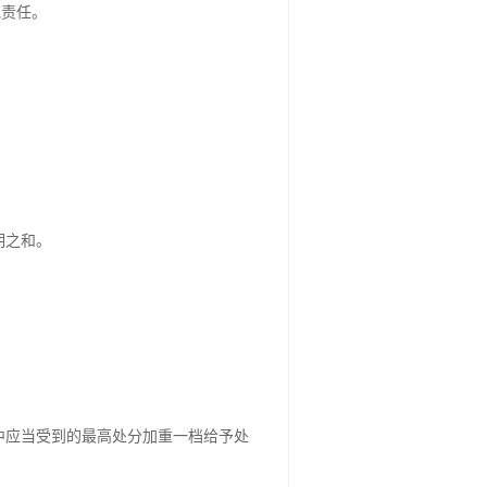
纪责任。
期之和。
中应当受到的最高处分加重一档给予处