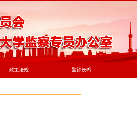
政策法规
警钟长鸣
》