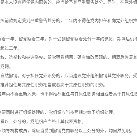
但是本人没有担任党内职务的，应当给予其严重警告处分。同时，在党外
依照前款规定受到严重警告处分的，二年内不得在党内担任和向党外组织
察看一年、留党察看二年。对于受到留党察看处分一年的党员，期满后仍
得超过二年。
决权、选举权和被选举权。留党察看期间，确有悔改表现的，期满后恢复
除党籍。
务自然撤销。对于担任党外职务的，应当建议党外组织撤销其党外职务。
织推荐担任与其原任职务相当或者高于其原任职务的职务。
五年内不得重新入党，也不得推荐担任与其原任职务相当或者高于其原任
需要同时进行组织处理的，党组织应当按照规定给予组织处理。
察看以上处分的，党组织应当终止其代表资格。
织领导机构成员，除应当受到撤销党内职务以上处分的外，均自然免职。