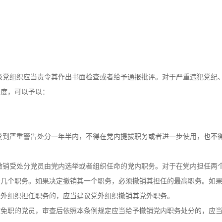
级党组织应当责令其作出书面检查或者给予通报批评。对于严重违犯党纪
程度，可以予以：
受到严重警告处分一年半内，不得在党内提拔职务或者进一步使用，也不
撤销受处分党员由党内选举或者组织任命的党内职务。对于在党内担任两
者几个职务。如果决定撤销其一个职务，必须撤销其担任的最高职务。如
党外组织担任职务的，应当建议党外组织撤销其党外职务。
被免职的党员，审查后依照本条例规定应当给予撤销党内职务处分的，应